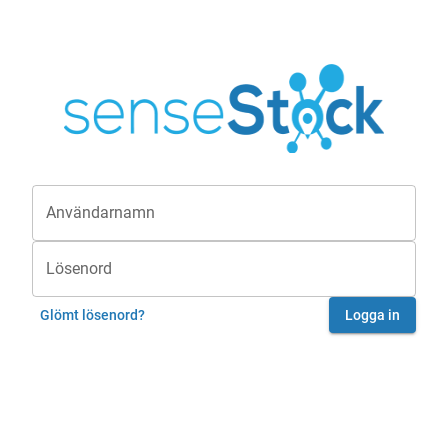
Användarnamn
Lösenord
Glömt lösenord?
Logga in